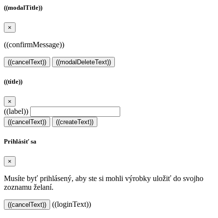
((modalTitle))
×
((confirmMessage))
((cancelText))
((modalDeleteText))
((title))
×
((label))
((cancelText))
((createText))
Prihlásiť sa
×
Musíte byť prihlásený, aby ste si mohli výrobky uložiť do svojho
zoznamu želaní.
((loginText))
((cancelText))