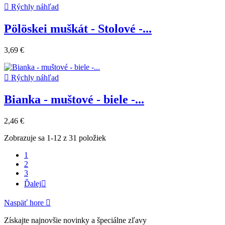

Rýchly náhľad
Pölöskei muškát - Stolové -...
3,69 €

Rýchly náhľad
Bianka - muštové - biele -...
2,46 €
Zobrazuje sa 1-12 z 31 položiek
1
2
3
Ďalej

Naspäť hore

Získajte najnovšie novinky a špeciálne zľavy