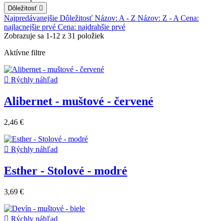
Dôležitosť

Najpredávanejšie
Dôležitosť
Názov: A - Z
Názov: Z - A
Cena:
najlacnejšie prvé
Cena: najdrahšie prvé
Zobrazuje sa 1-12 z 31 položiek
Aktívne filtre

Rýchly náhľad
Alibernet - muštové - červené
2,46 €

Rýchly náhľad
Esther - Stolové - modré
3,69 €

Rýchly náhľad