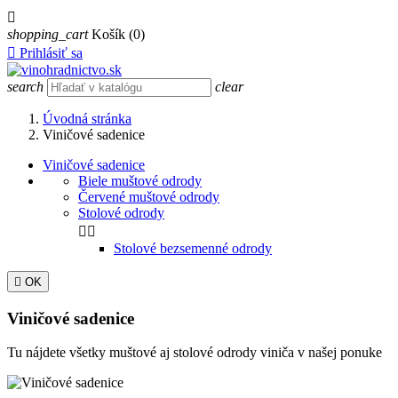

shopping_cart
Košík
(0)

Prihlásiť sa
search
clear
Úvodná stránka
Viničové sadenice
Viničové sadenice
Biele muštové odrody
Červené muštové odrody
Stolové odrody


Stolové bezsemenné odrody

OK
Viničové sadenice
Tu nájdete všetky muštové aj stolové odrody viniča v našej ponuke