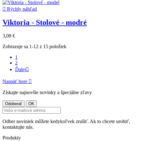

Rýchly náhľad
Viktoria - Stolové - modré
3,08 €
Zobrazuje sa 1-12 z 15 položiek
1
2
Ďalej

Naspäť hore

Získajte najnovšie novinky a špeciálne zľavy
Odber noviniek môžete kedykoľvek zrušiť. Ak to chcete urobiť,
kontaktujte nás.
Produkty