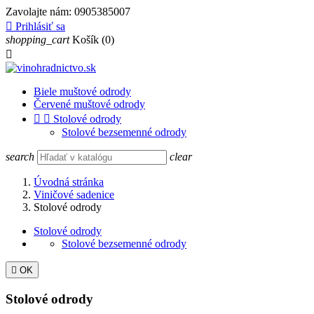
Zavolajte nám:
0905385007

Prihlásiť sa
shopping_cart
Košík
(0)

Biele muštové odrody
Červené muštové odrody


Stolové odrody
Stolové bezsemenné odrody
search
clear
Úvodná stránka
Viničové sadenice
Stolové odrody
Stolové odrody
Stolové bezsemenné odrody

OK
Stolové odrody