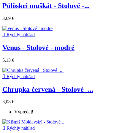
Pölöskei muškát - Stolové -...
3,69 €

Rýchly náhľad
Venus - Stolové - modré
5,13 €

Rýchly náhľad
Chrupka červená - Stolové -...
3,08 €
Výpredaj!

Rýchly náhľad