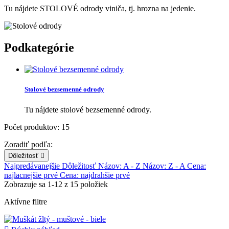
Tu nájdete STOLOVÉ odrody viniča, tj. hrozna na jedenie.
Podkategórie
Stolové bezsemenné odrody
Tu nájdete stolové bezsemenné odrody.
Počet produktov: 15
Zoradiť podľa:
Dôležitosť

Najpredávanejšie
Dôležitosť
Názov: A - Z
Názov: Z - A
Cena:
najlacnejšie prvé
Cena: najdrahšie prvé
Zobrazuje sa 1-12 z 15 položiek
Aktívne filtre