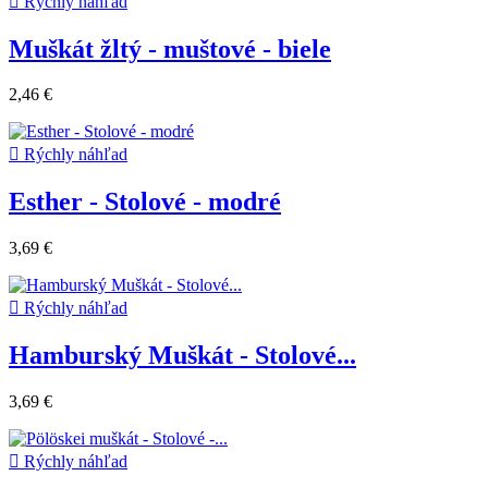

Rýchly náhľad
Muškát žltý - muštové - biele
2,46 €

Rýchly náhľad
Esther - Stolové - modré
3,69 €

Rýchly náhľad
Hamburský Muškát - Stolové...
3,69 €

Rýchly náhľad