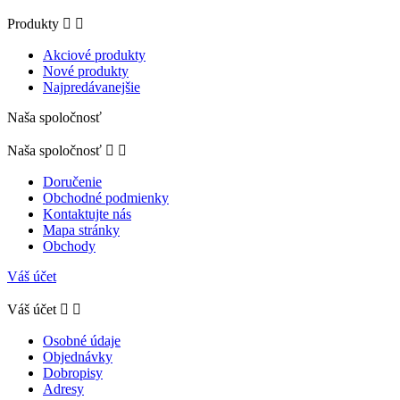
Produkty


Akciové produkty
Nové produkty
Najpredávanejšie
Naša spoločnosť
Naša spoločnosť


Doručenie
Obchodné podmienky
Kontaktujte nás
Mapa stránky
Obchody
Váš účet
Váš účet


Osobné údaje
Objednávky
Dobropisy
Adresy